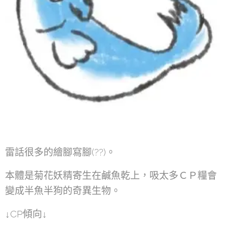
雷話很多的繪腳寫腳(??)。
本體是菊花妖精寄生在鹹魚乾上，吸太多ＣＰ糧會
變成半魚半狗的奇異生物。
↓CP傾向↓