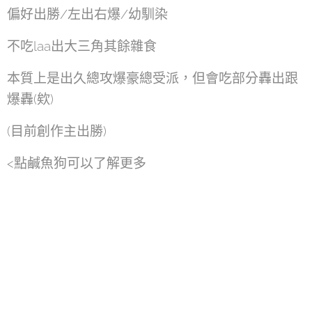
偏好出勝/左出右爆/幼馴染
不吃laa出大三角其餘雜食
本質上是出久總攻爆豪總受派，但會吃部分轟出跟
爆轟(欸)
(目前創作主出勝)
<點鹹魚狗可以了解更多